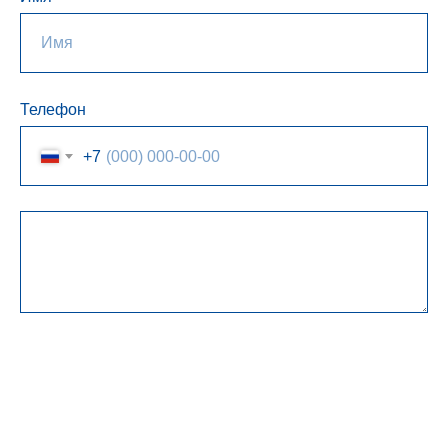
Телефон
+7
Я ознакомлен(а) с
политикой конфиденциальности
и
согласен(на)
на
обработку моих данных
ОТПРАВИТЬ