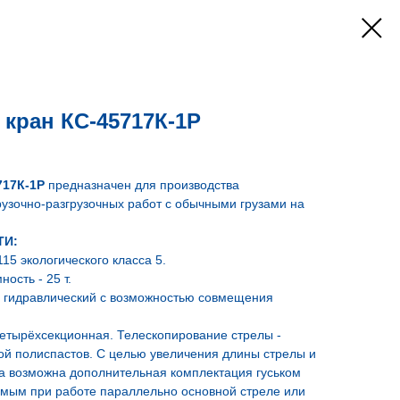
кран КС-45717К-1Р
717К-1Р
предназначен для производства
узочно-разгрузочных работ с обычными грузами на
ТИ:
15 экологического класса 5.
ость - 25 т.
- гидравлический с возможностью совмещения
четырёхсекционная. Телескопирование стрелы -
ой полиспастов. С целью увеличения длины стрелы и
а возможна дополнительная комплектация гуськом
емым при работе параллельно основной стреле или