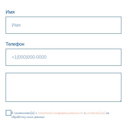
Имя
Телефон
Я ознакомлен(а) с
политикой конфиденциальности
и
согласен(на)
на
обработку моих данных