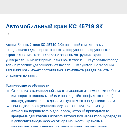
Автомобильный кран KC-45719-8К
SKU:
Автомобильный кран
КС-45719-8К
в основной комплектации
предназначен для широкого спектра погрузочно-разгрузочных и
строительно-монтажных работ с основными грузами. Кран
универсален и может применяться как в стесненных условиях города,
так и в условиях удаленности от населенных пунктов. По желанию
заказчика кран может поставляться в комплектации для работы с
опасными грузами.
Технические особенности:
Стрела из высокопрочной стали, сваренная из двух полукоробов и
имеющая гексагональный или «овоидный» профиль сечения (по
заказу), увеличена с 18 до 23 м, с гуськом же она достигает 32 м.
Привод крановой установки осуществляется при помощи
аксиально-поршневого гидронасоса, который приводится во
вращение двигателем базового автомобиля через коробку передач
и дополнительную коробку отбора мощности. Крановые
механизмы имеют индивидуальный привод с независимым