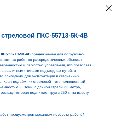
стреловой ПКС-55713-5К-4В
ПКС-55713-5К-4В
предназначен для погрузочно-
онтажных работ на рассредоточенных объектах.
вренностью и легкостью управления, что позволяет
х с различными типами подъездных путей, а
го пригодным для эксплуатации в стесненных
в. Кран-подъёмник стреловой – это полноценный
ёмностью 25 тонн, с длиной стрелы 33 метра,
овышку, которая поднимает груз в 250 кг на высоту
работ, предусмотрен механизм поворота рабочей