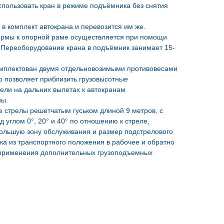
пользовать кран в режиме подъёмника без снятия
в комплект автокрана и перевозится им же.
рмы к опорной раме осуществляется при помощи
 Переоборудование крана в подъёмник занимает 15-
омплектован двумя отдельновозимыми противовесами
то позволяет приблизить грузовысотные
ели на дальних вылетах к автокранам
ны.
 стрелы решетчатым гуськом длиной 9 метров, с
 углом 0°, 20° и 40° по отношению к стреле,
большую зону обслуживания и размер подстрелового
ька из транспортного положения в рабочее и обратно
 применения дополнительных грузоподъемных