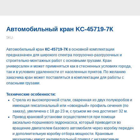
Автомобильный кран KC-45719-7К
SKU:
Автомобильный кран
КС-45719-7К
в основной комплектации
предназначен для широкого спектра погрузочно-разгрузочных и
строительно-монтажных работ с основными грузами. Кран
универсален и может применяться как в стесненных условиях города,
так и в условиях удаленности от населенных пунктов. По желанию
заказчика кран может поставляться в комплектации для работы с
опасными грузами.
Технические особенности:
Стрела из высокопрочной стали, сваренная из двух полукоробов и
имеющая гексагональный или «овоидный» профиль сечения (по
заказу), увеличена с 18 до 23 м, с гуськом же она достигает 32 м.
Привод крановой установки осуществляется при помощи
аксиально-поршневого гидронасоса, который приводится во
вращение двигателем базового автомобиля через коробку передач
и дополнительную коробку отбора мощности. Крановые
механизмы имеют индивидуальный привод с независимым