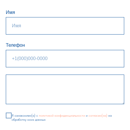
Имя
Телефон
Я ознакомлен(а) с
политикой конфиденциальности
и
согласен(на)
на
обработку моих данных