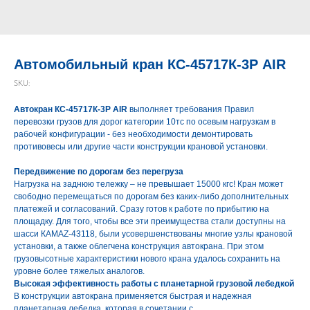
Автомобильный кран КС-45717К-3Р AIR
SKU:
Автокран КС-45717К-3Р AIR
выполняет требования Правил
перевозки грузов для дорог категории 10тс по осевым нагрузкам в
рабочей конфигурации - без необходимости демонтировать
противовесы или другие части конструкции крановой установки.
Передвижение по дорогам без перегруза
Нагрузка на заднюю тележку – не превышает 15000 кгс! Кран может
свободно перемещаться по дорогам без каких-либо дополнительных
платежей и согласований. Сразу готов к работе по прибытию на
площадку. Для того, чтобы все эти преимущества стали доступны на
шасси КАМАZ-43118, были усовершенствованы многие узлы крановой
установки, а также облегчена конструкция автокрана. При этом
грузовысотные характеристики нового крана удалось сохранить на
уровне более тяжелых аналогов.
Высокая эффективность работы с планетарной грузовой лебедкой
В конструкции автокрана применяется быстрая и надежная
планетарная лебедка, которая в сочетании с