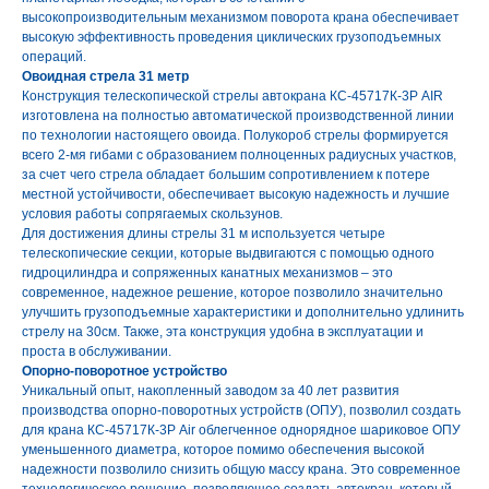
высокопроизводительным механизмом поворота крана обеспечивает
высокую эффективность проведения циклических грузоподъемных
операций.
Овоидная стрела 31 метр
Конструкция телескопической стрелы автокрана КС-45717К-3Р AIR
изготовлена на полностью автоматической производственной линии
по технологии настоящего овоида. Полукороб стрелы формируется
всего 2-мя гибами с образованием полноценных радиусных участков,
за счет чего стрела обладает большим сопротивлением к потере
местной устойчивости, обеспечивает высокую надежность и лучшие
условия работы сопрягаемых скользунов.
Для достижения длины стрелы 31 м используется четыре
телескопические секции, которые выдвигаются с помощью одного
гидроцилиндра и сопряженных канатных механизмов – это
современное, надежное решение, которое позволило значительно
улучшить грузоподъемные характеристики и дополнительно удлинить
стрелу на 30см. Также, эта конструкция удобна в эксплуатации и
проста в обслуживании.
Опорно-поворотное устройство
Уникальный опыт, накопленный заводом за 40 лет развития
производства опорно-поворотных устройств (ОПУ), позволил создать
для крана КС-45717К-3Р Air облегченное однорядное шариковое ОПУ
уменьшенного диаметра, которое помимо обеспечения высокой
надежности позволило снизить общую массу крана. Это современное