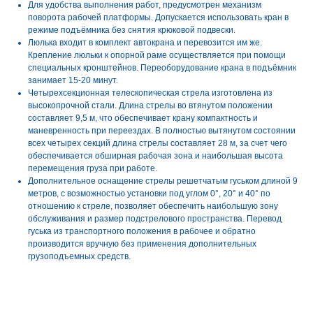
Для удобства выполнения работ, предусмотрен механизм
поворота рабочей платформы. Допускается использовать кран в
режиме подъёмника без снятия крюковой подвески.
Люлька входит в комплект автокрана и перевозится им же.
Крепление люльки к опорной раме осуществляется при помощи
специальных кронштейнов. Переоборудование крана в подъёмник
занимает 15-20 минут.
Четырехсекционная телескопическая стрела изготовлена из
высокопрочной стали. Длина стрелы во втянутом положении
составляет 9,5 м, что обеспечивает крану компактность и
маневренность при переездах. В полностью вытянутом состоянии
всех четырех секций длина стрелы составляет 28 м, за счет чего
обеспечивается обширная рабочая зона и наибольшая высота
перемещения груза при работе.
Дополнительное оснащение стрелы решетчатым гуськом длиной 9
метров, с возможностью установки под углом 0°, 20° и 40° по
отношению к стреле, позволяет обеспечить наибольшую зону
обслуживания и размер подстрелового пространства. Перевод
гуська из транспортного положения в рабочее и обратно
производится вручную без применения дополнительных
грузоподъемных средств.