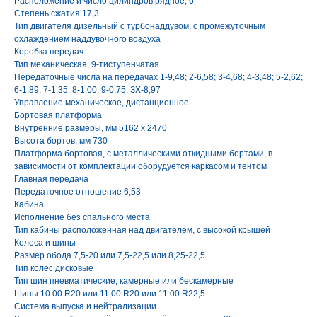
Расположение и число цилиндров рядное, 6
Степень сжатия 17,3
Тип двигателя дизельный с турбонаддувом, с промежуточным
охлаждением наддувочного воздуха
Коробка передач
Тип механическая, 9-тиступенчатая
Передаточные числа на передачах 1-9,48; 2-6,58; 3-4,68; 4-3,48; 5-2,62;
6-1,89; 7-1,35; 8-1,00; 9-0,75; ЗХ-8,97
Управление механическое, дистанционное
Бортовая платформа
Внутренние размеры, мм 5162 х 2470
Высота бортов, мм 730
Платформа бортовая, с металлическими откидными бортами, в
зависимости от комплектации оборудуется каркасом и тентом
Главная передача
Передаточное отношение 6,53
Кабина
Исполнение без спального места
Тип кабины расположенная над двигателем, с высокой крышей
Колеса и шины
Размер обода 7,5-20 или 7,5-22,5 или 8,25-22,5
Тип колес дисковые
Тип шин пневматические, камерные или бескамерные
Шины 10.00 R20 или 11.00 R20 или 11.00 R22,5
Система выпуска и нейтрализации