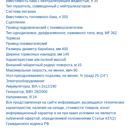
Вместимость бака с нейтрализующей жидкостью, л 35
Тип глушитель, совмещенный с нейтрализатором
Система питания
Вместимость топливного бака, л 350
Сцепление
Привод гидравлический с пневмоусилителем
Тип однодисковое, диафрагменное, нажимного типа, мод. MF 362
Тормоза
Привод пневматический
Размеры диаметр барабана, мм 400
Ширина тормозных накладок, мм 140
Характеристики а/м полной массой
Внешний габаритный радиус поворота, м 10
Максимальная скорость, не менее, км/ч 90
Угол преодолеваемого подъема, не менее, % (град) 25 (14°)
Электрооборудование
Аккумуляторы, В/А·ч 2х12/190
Генератор, В/Вт 28/2000
Напряжение, B 24
Вся представленная на сайте информация, касающаяся технических
характеристик, наличия на складе, стоимости товаров, носит
информационный характер и ни при каких условиях не является
публичной офертой, определяемой положениями Статьи 437(2)
Гражданского кодекса РФ.