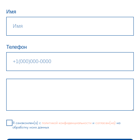
Имя
Телефон
Я ознакомлен(а) с
политикой конфиденциальности
и
согласен(на)
на
обработку моих данных