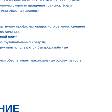
ющим механизмом. Плотность и ширина посыпки
енением скорости вращения транспортёра и
чины открытия заслонки.
на гнутым профилем квадратного сечения, средняя
ого сечения;
дной плите;
з грузоподъёмных средств;
 рукавов используются быстроразъёмные
ётки обеспечивает максимальную эффективность
НИЕ