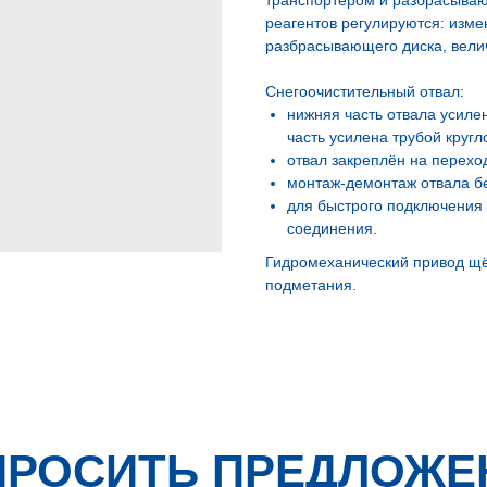
транспортером и разбрасыва
реагентов регулируются: изм
разбрасывающего диска, вели
Снегоочистительный отвал:
нижняя часть отвала усиле
часть усилена трубой кругл
отвал закреплён на перехо
монтаж-демонтаж отвала бе
для быстрого подключения
соединения.
Гидромеханический привод щ
подметания.
ПРОСИТЬ ПРЕДЛОЖЕ