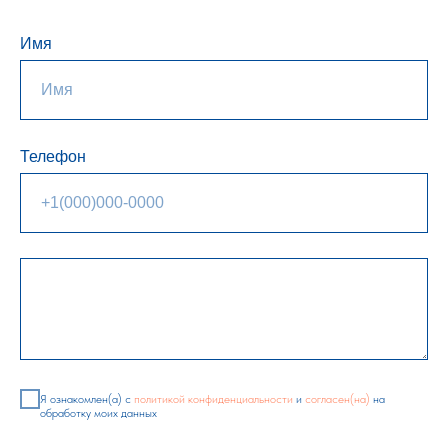
Имя
Телефон
Я ознакомлен(а) с
политикой конфиденциальности
и
согласен(на)
на
обработку моих данных