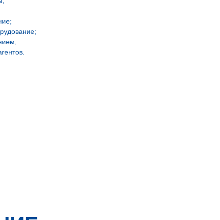
ы;
ние;
рудование;
нием;
гентов.