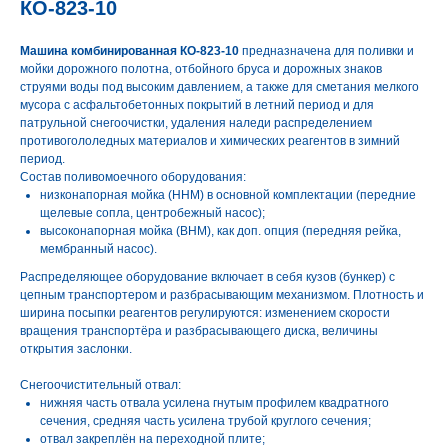
КО-823-10
Машина комбинированная КО-823-10
предназначена для поливки и
мойки дорожного полотна, отбойного бруса и дорожных знаков
струями воды под высоким давлением, а также для сметания мелкого
мусора с асфальтобетонных покрытий в летний период и для
патрульной снегоочистки, удаления наледи распределением
противогололедных материалов и химических реагентов в зимний
период.
Состав поливомоечного оборудования:
низконапорная мойка (ННМ) в основной комплектации (передние
щелевые сопла, центробежный насос);
высоконапорная мойка (ВНМ), как доп. опция (передняя рейка,
мембранный насос).
Распределяющее оборудование включает в себя кузов (бункер) с
цепным транспортером и разбрасывающим механизмом. Плотность и
ширина посыпки реагентов регулируются: изменением скорости
вращения транспортёра и разбрасывающего диска, величины
открытия заслонки.
Снегоочистительный отвал:
нижняя часть отвала усилена гнутым профилем квадратного
сечения, средняя часть усилена трубой круглого сечения;
отвал закреплён на переходной плите;