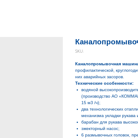
Каналопромывоч
SKU:
Каналопромывочная машина
профилактической, круглогоди
них аварийных засоров.
Технические особенности:
водяной высокопроизводит
(производство АО «КОММАШ»
15 м3 /ч);
два технологических отапл
механизма укладки рукава 
барабан для рукава высоко
эжекторный насос;
6 размывочных головок, пр