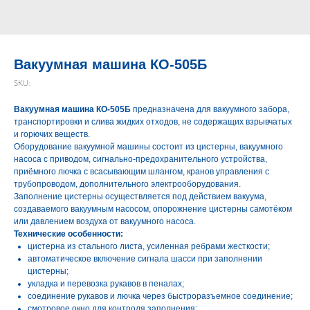
Вакуумная машина КО-505Б
SKU:
Вакуумная машина КО-505Б
предназначена для вакуумного забора,
транспортировки и слива жидких отходов, не содержащих взрывчатых
и горючих веществ.
Оборудование вакуумной машины состоит из цистерны, вакуумного
насоса с приводом, сигнально-предохранительного устройства,
приёмного лючка с всасывающим шлангом, кранов управления с
трубопроводом, дополнительного электрооборудования.
Заполнение цистерны осуществляется под действием вакуума,
создаваемого вакуумным насосом, опорожнение цистерны самотёком
или давлением воздуха от вакуумного насоса.
Технические особенности:
цистерна из стального листа, усиленная ребрами жесткости;
автоматическое включение сигнала шасси при заполнении
цистерны;
укладка и перевозка рукавов в пеналах;
соединение рукавов и лючка через быстроразъемное соединение;
смотровое окно для контроля заполнения;