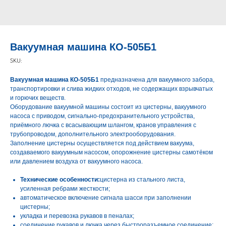
Вакуумная машина КО-505Б1
SKU:
Вакуумная машина КО-505Б1
предназначена для вакуумного забора,
транспортировки и слива жидких отходов, не содержащих взрывчатых
и горючих веществ.
Оборудование вакуумной машины состоит из цистерны, вакуумного
насоса с приводом, сигнально-предохранительного устройства,
приёмного лючка с всасывающим шлангом, кранов управления с
трубопроводом, дополнительного электрооборудования.
Заполнение цистерны осуществляется под действием вакуума,
создаваемого вакуумным насосом, опорожнение цистерны самотёком
или давлением воздуха от вакуумного насоса.
Технические особенности:
цистерна из стального листа,
усиленная ребрами жесткости;
автоматическое включение сигнала шасси при заполнении
цистерны;
укладка и перевозка рукавов в пеналах;
соединение рукавов и лючка через быстроразъемное соединение;