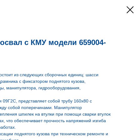
свал с КМУ модели 659004-
остоит из следующих сборочных единиц: шасси
рамника с фиксатором поднятого кузова,
цы, манипулятора, гидрооборудования,
и 09Г2С, представляет собой трубу 160х80 с
жду собой поперечинами. Манипулятор
епления шпилек на втулки при помощи сварки втулок
ах, что обеспечивает прочность напряжений изгиба
работах.
сации поднятого кузова при техническом ремонте и