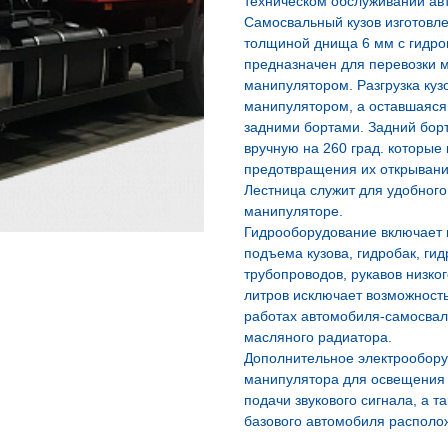
техническом обслуживании ав
Самосвальный кузов изготовле
толщиной днища 6 мм с гидр
предназначен для перевозки м
манипулятором. Разгрузка куз
манипулятором, а оставшаяся 
задними бортами. Задний бор
вручную на 260 град. которые
предотвращения их открывани
Лестница служит для удобного
манипуляторе.
Гидрооборудование включает в
подъема кузова, гидробак, ги
трубопроводов, рукавов низко
литров исключает возможность
работах автомобиля-самосвала
масляного радиатора.
Дополнительное электрообору
манипулятора для освещения 
подачи звукового сигнала, а 
базового автомобиля располо