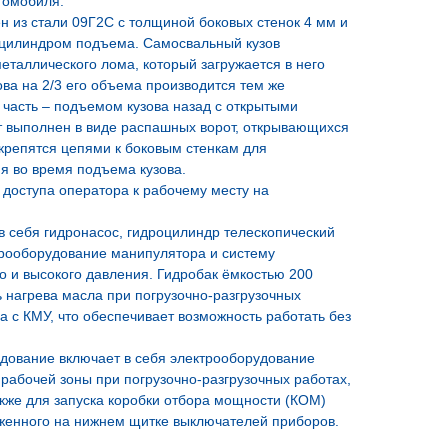
томобиля.
н из стали 09Г2С с толщиной боковых стенок 4 мм и
оцилиндром подъема. Самосвальный кузов
еталлического лома, который загружается в него
ова на 2/3 его объема производится тем же
часть – подъемом кузова назад с открытыми
т выполнен в виде распашных ворот, открывающихся
 крепятся цепями к боковым стенкам для
я во время подъема кузова.
 доступа оператора к рабочему месту на
 себя гидронасос, гидроцилиндр телескопический
дрооборудование манипулятора и систему
го и высокого давления. Гидробак ёмкостью 200
 нагрева масла при погрузочно-разгрузочных
 с КМУ, что обеспечивает возможность работать без
дование включает в себя электрооборудование
рабочей зоны при погрузочно-разгрузочных работах,
также для запуска коробки отбора мощности (КОМ)
женного на нижнем щитке выключателей приборов.