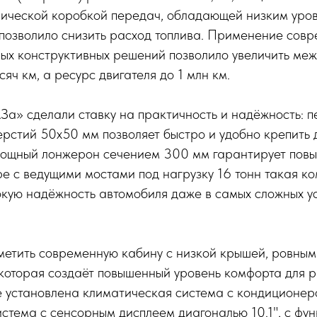
нической коробкой передач, обладающей низким уро
 позволило снизить расход топлива. Применение сов
ных конструктивных решений позволило увеличить ме
яч км, а ресурс двигателя до 1 млн км.
» сделали ставку на практичность и надёжность: 
ерстий 50х50 мм позволяет быстро и удобно крепить
мощный лонжерон сечением 300 мм гарантирует пов
ре с ведущими мостами под нагрузку 16 тонн такая к
окую надёжность автомобиля даже в самых сложных у
метить современную кабину с низкой крышей, ровным
которая создаёт повышенный уровень комфорта для р
е установлена климатическая система с кондиционеро
стема с сенсорным дисплеем диагональю 10.1", с фу