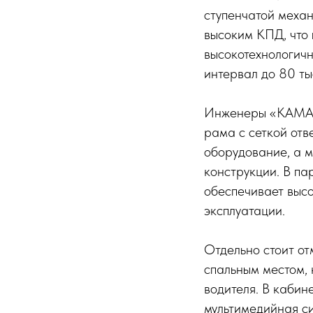
ступенчатой меха
высоким КПД, что
высокотехнологич
интервал до 80 тыс
Инженеры «КАМАЗа
рама с сеткой отв
оборудование, а 
конструкции. В па
обеспечивает выс
эксплуатации.
Отдельно стоит от
спальным местом, 
водителя. В кабин
мультимедийная си