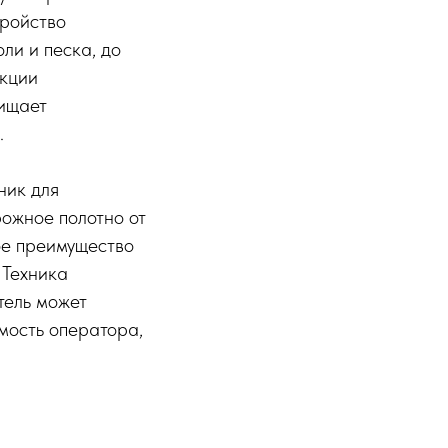
тройство
ли и песка, до
укции
щищает
.
ник для
ожное полотно от
ное преимущество
 Техника
тель может
мость оператора,