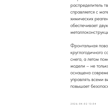
распределитель т
справляется с мат
химических реаген
обеспечивает дву
металлоконструкци
Фронтальная пово
круглогодичного с
снега, а летом по
модели – не тольк
оснащена совреме
управлять всеми в
повышает безопасн
2026-04-02 13:54