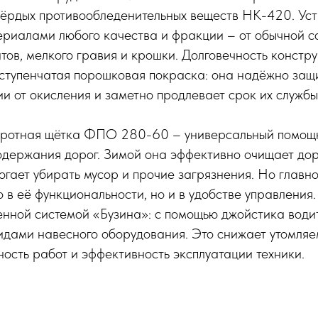
вёрдых противообледенительных веществ HK-420. Ус
ериалами любого качества и фракции – от обычной со
тов, мелкого гравия и крошки. Долговечность констр
хступенчатая порошковая покраска: она надёжно за
и от окисления и заметно продлевает срок их службы
ротная щётка ФПО 280-60 – универсальный помощ
одержания дорог. Зимой она эффективно очищает дор
могает убирать мусор и прочие загрязнения. Но глав
о в её функциональности, но и в удобстве управления.
нной системой «Бузина»: с помощью джойстика води
идами навесного оборудования. Это снижает утомляе
ость работ и эффективность эксплуатации техники.