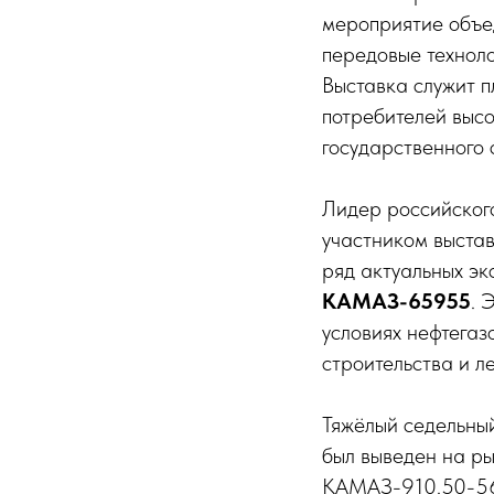
мероприятие объе
передовые технол
Выставка служит п
потребителей высо
государственного 
Лидер российског
участником выстав
ряд актуальных эк
КАМАЗ-65955
. 
условиях нефтега
строительства и л
Тяжёлый седельны
был выведен на ры
KAMAЗ-910.50-560