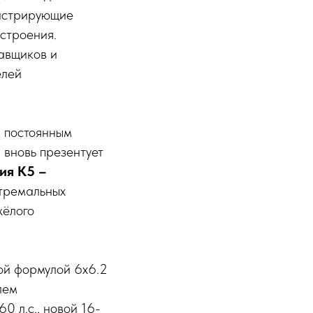
онстрирующие
строения.
авщиков и
елей
 постоянным
 вновь презентует
ия К5 –
стремальных
жёлого
ой формулой 6х6.2
лем
 л.с., новой 16-