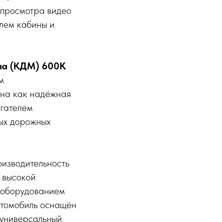
 просмотра видео
елем кабины и
на (КДМ) 600К
м
ана как надёжная
гателем
тых дорожных
изводительность
 высокой
 оборудованием
автомобиль оснащён
 универсальный