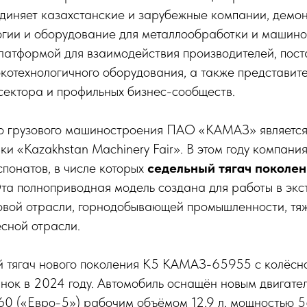
диняет казахстанские и зарубежные компании, дем
огии и оборудование для металлообработки и машино
латформой для взаимодействия производителей, пост
котехнологичного оборудования, а также представит
сектора и профильных бизнес-сообществ.
о грузового машиностроения ПАО «КАМАЗ» является
ки «Kazakhstan Machinery Fair». В этом году компания
спонатов, в числе которых
седельный тягач поколен
Эта полноприводная модель создана для работы в эк
зовой отрасли, горнодобывающей промышленности, тя
есной отрасли.
й тягач нового поколения К5 КАМАЗ-65955 с колёсн
нок в 2024 году. Автомобиль оснащён новым двигате
 («Евро-5») рабочим объёмом 12,9 л, мощностью 560