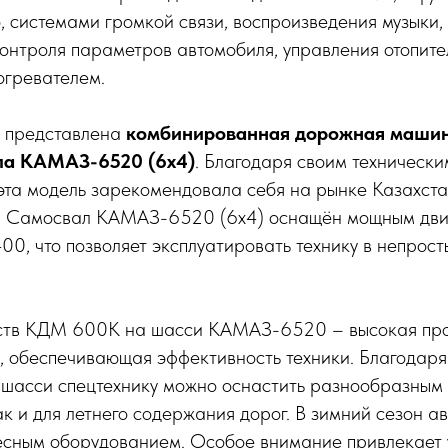
, системами громкой связи, воспроизведения музыки,
e, контроля параметров автомобиля, управления отопит
огревателем.
е представлена
комбинированная дорожная маши
ла КАМАЗ-6520 (6х4)
. Благодаря своим технически
эта модель зарекомендовала себя на рынке Казахст
. Самосвал КАМАЗ-6520 (6х4) оснащён мощным дви
, что позволяет эксплуатировать технику в непрос
ств КДМ 600К на шасси КАМАЗ-6520 – высокая про
, обеспечивающая эффективность техники. Благодаря
 шасси спецтехнику можно оснастить разнообразным
так и для летнего содержания дорог. В зимний сезон 
сным оборудованием. Особое внимание привлекает