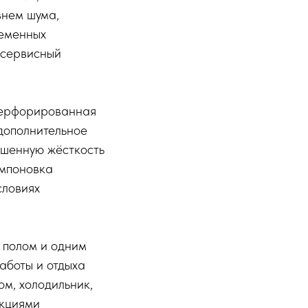
внем шума,
ременных
жсервисный
перфорированная
 дополнительное
ышенную жёсткость
омпоновка
словиях
 полом и одним
аботы и отдыха
м, холодильник,
нкциями