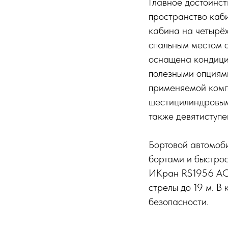
Главное достоинс
пространство каби
кабина на четырёх
спальным местом о
оснащена кондици
полезными опциями
применяемой комп
шестицилиндровым
также девятиступе
Бортовой автомоб
бортами и быстро
ИКран RS1956 ACE
стрелы до 19 м. В
безопасности.