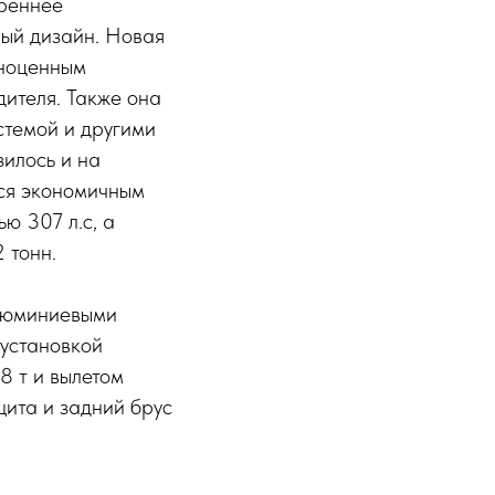
треннее
ный дизайн. Новая
лноценным
ителя. Также она
стемой и другими
илось и на
ся экономичным
ю 307 л.с, а
 тонн.
люминиевыми
установкой
8 т и вылетом
щита и задний брус