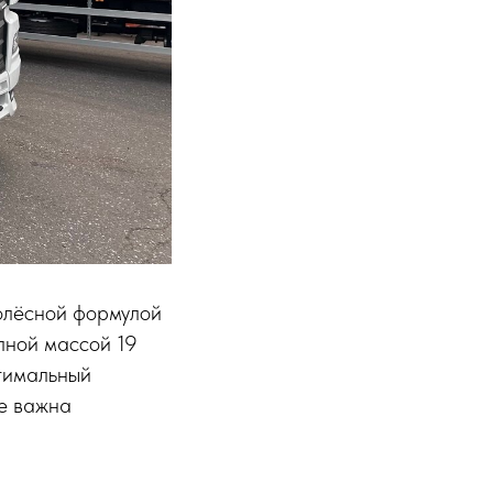
олёсной формулой
лной массой 19
птимальный
де важна