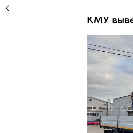
Новая мо
КМУ выве