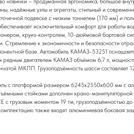
тво новинки – продуманная эргономика, большое вну
ны, надёжные узлы и агрегаты, стильный и современ
точечной подвеске с низким тоннелем (170 мм) и по
беспечивает исключительный комфорт для работы вод
онером, круиз-контролем, 10-дюймовой бортовой си
. Стремление к экономичности и безопасности отраз
онентной базе. Автомобиль КАМАЗ-53251 оснащает
 рядным двигателем KAMAЗ объёмом 6,7 л, мощность
нчатой МКПП. Грузоподъёмность шасси составляет 12
иль с платформой размером 6245х2550х600 мм с а
съёмными стойками дополнен крано-манипуляторной 
 с грузовым моментом 19 тм, грузоподъёмностью до 
 комплектацию также входят алюминиевая боковая за