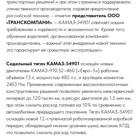
транспортных решений и при этом стремимся поддерживать
отечественного производителя, отдавая предпочтение
российской технике
, – отметил
представитель ООО
«ТРАНСКОМПАНИ»
. –
КАМАЗ‑54901 отвечает нашим
требованиям к надёжности и экономичности. Кроме того,
обучение водителей, организованное компанией-
производителем, – важный этап внедрения новой техники:
это гарантирует её грамотную эксплуатацию».
Седельный тягач КАМАЗ-54901
оснащён новым
двигателем KAMAЗ-910.52–460 («Евро–5») рабочим
объёмом 13 л, мощностью 482 л.с. и крутящим моментом
2403 Нм. Применение современных высокотехнологичных
конструктивных решений позволило увеличить межсервисный
интервал до 120 тысяч км, а ресурс двигателя до 1,5 млн км,
при этом снизить расход топлива на 10% по сравнению с
автомобилями предыдущего поколения. Тягач КАМАЗ-54901
оснащён новой 12-ступенчатой роботизированной коробкой
передач, обладающей низким уровнем шума, высоким КПД,
что позволило снизить расход топлива.