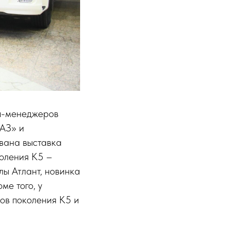
оп-менеджеров
АЗ» и
ована выставка
коления К5 –
ы Атлант, новинка
е того, у
ков поколения К5 и