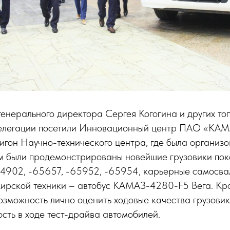
генерального директора Сергея Когогина и других т
елегации посетили Инновационный центр ПАО «КАМ
игон Научно-технического центра, где была организ
ям были продемонстрированы новейшие грузовики по
902, -65657, -65952, -65954, карьерные самосвал
ирской техники – автобус КАМАЗ-4280-F5 Вега. Кром
озможность лично оценить ходовые качества грузови
сть в ходе тест-драйва автомобилей.