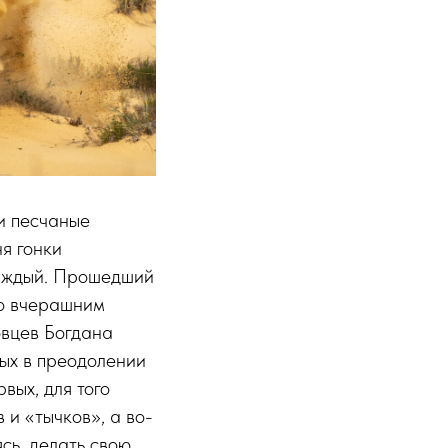
и песчаные
я гонки
каждый. Прошедший
но вчерашним
вцев Богдана
ых в преодолении
вых, для того
 и «тычков», а во-
сь, делать свою