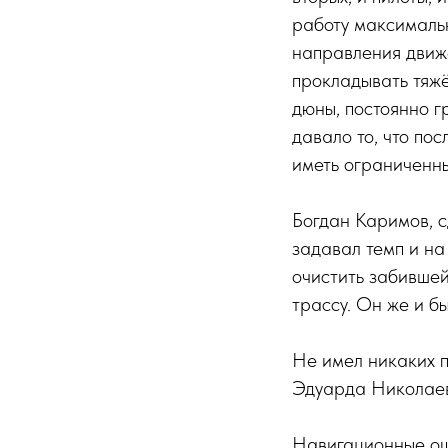
работу максималь
направления движе
прокладывать тяж
дюны, постоянно 
давало то, что по
иметь ограниченны
Богдан Каримов, с
задавал темп и на
очистить забивше
трассу. Он же и бы
Не имел никаких 
Эдуарда Николае
Навигационные ош