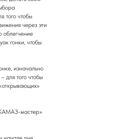
выбора
я того чтобы
вижения через эти
о облегчение
уак гонки, чтобы
онке, изначально
– для того чтобы
 «открывающих»
 «КАМАЗ-мастер»
м начале дня