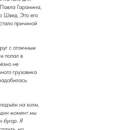
 Павла Гаранина,
р Швед. Это его
 стало причиной
руг с отличным
и попал в
ёзно не
вного грузовика
надобилась
подъём на холм,
один момент мы
 бугор. Я
садить, но