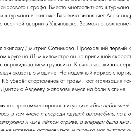
орачасового штрафа. Вместо многоопытного штурмана
ии штурмана в экипаже Вязовича выполняет Александ
е осенней аварии в Ульяновске. Возможно, волнение
ня экипажу Дмитрия Сотникова. Проехавший первый к
ом круге на 81-м километре он на приличной скорост
 опрокидыванием грузовика. К счастью, экипаж серь
ельзя сказать о машине. Но надёжный каркас спорти
К5 уберёг спортсменов от травм. Госпитализация по
 Дмитрию Авдееву, жаловавшемуся на боли в спине.
ов
так прокомментировал ситуацию:
«Был небольшой 
ось, в том числе и впереди идущий автомобиль, но в 
згружена и мы в лёгком отрыве, а впереди была яма и
е не успеваем остановиться, и сколько мог пытался о