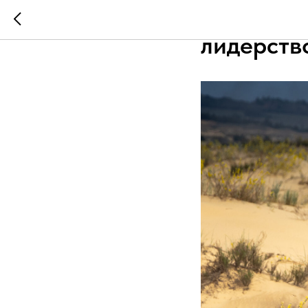
Камазове
лидерств