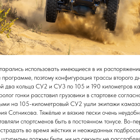
тарались использовать имеющиеся в их распоряжени
 программе, поэтому конфигурация трассы второго дн
ой два кольца СУ2 и СУ3 по 105 и 190 километров 
ролог гонки расставил грузовики в стартовке соглас
выми на 105-километровый СУ2 ушли экипажи камазо
я Сотникова. Тяжёлые и вязкие пески очень неудобн
тавляли спортсменов быть в постоянном тонусе. Во-пер
острадать во время жёстких и неожиданных подбросов
 и штурманы должны были, ни на секунду не расслабляя