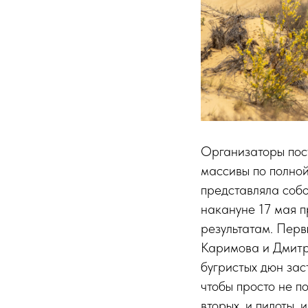
Организаторы пос
массивы по полной
представляла соб
накануне 17 мая п
результатам. Пер
Каримова и Дмитри
бугристых дюн зас
чтобы просто не п
вторых, и пилоты,