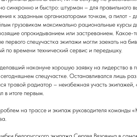
но синхронно и быстро: штурман – для правильного 
ния к заданным организаторами точкам, а пилот - дл
ёлым грузовикам максимально рациональные курсы д
грозящие опрокидыванием или застреванием. Какое-т
сле первого спецучастка экипажи могли заехать на бив
й по времени технический сервис и передышку.
делавший накануне хорошую заявку на лидерство в г
 сегодняшнем спецучастке. Останавливался лишь раз 
йся травой радиатор – неизбежная участь экипажей,
л в итоге первым.
проблем на трассе и экипаж руководителя команды
ва.
ибки белорусского экипажа Сергея Вязовича в само