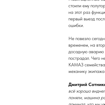
стоили ему полут
на этот раз функц
первый выезд посл
ошибки.
Не повезло сегод
временем, на втор
досадную аварию с
пострадал. Чего н
КАМАЗ семейства 
механику экипажа
Дмитрий Сотник
всё хорошо виднел
поняли, машина ра
понимал, что мы уж