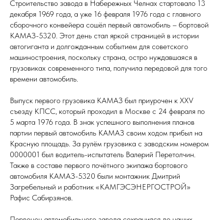
Строительство завода в Набережных Челнах стартовало 13
декабря 1969 года, а уже 16 февраля 1976 года с главного
сборочного конвейера сошёл первый автомобиль – бортовой
КАМАЗ-5320. Этот день стал яркой страницей в истории
автогиганта и долгожданным событием для советского
машиностроения, поскольку страна, остро нуждавшаяся в
грузовиках современного типа, получила передовой для того
времени автомобиль.
Выпуск первого грузовика КАМАЗ был приурочен к XXV
съезду КПСС, который проходил в Москве с 24 февраля по
5 марта 1976 года. В знак успешного выполнения планов
партии первый автомобиль КАМАЗ своим ходом прибыл на
Красную площадь. За рулём грузовика с заводским номером
0000001 был водитель-испытатель Валерий Перетолчин.
Также в составе первого почётного экипажа бортового
автомобиля КАМАЗ-5320 были монтажник Дмитрий
Загребельный и работник «КАМГЭСЭНЕРГОСТРОЙ»
Рафис Сабирзянов.
Первенец автомобильного завода сохранился до наших