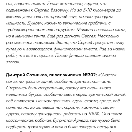
газ, вовремя нажать. Ехали интенсивно, видели, что
подъезжаем к Сергею Вязовичу. Но за 8-10 километров до
финиша услышали посторонний звук, начала пропадать
мощность. Думаем, какие-то технические проблемы с
турбокомпрессором или патрубком. Машина позволяла ехать,
но в меньшем темпе. Ещё раз догнали Сергея. Несколько
раз менялись позициями. Видно, что Сергей пропустил точку
путевую и возвращался, финишировали вместе. Рад за наших
ребят, что всё в порядке. После финиша сделаем анализ
этапа».
Дмитрий Сотников, пилот экипажа №302:
«Участок
похож на прошлогодний, особенно зрительская часть.
Старались быть аккуратными, потому что очень много
невидимых бугров, особенно здесь перед зрительской зоной,
всё сливается. Пешком прошлись вдоль старта, вроде, всё
понятно, но, когда едешь на скорости, картинка совсем
другая, поэтому приходилось работать на 100%. Она такая
классическая, рабочая, бугристая Арчеда, где нужно было
подбирать траекторию и важно было попадать сегодня в