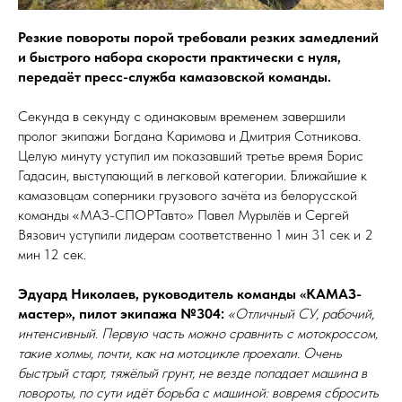
Резкие повороты порой требовали резких замедлений
и быстрого набора скорости практически с нуля,
передаёт пресс-служба камазовской команды.
Секунда в секунду с одинаковым временем завершили
пролог экипажи Богдана Каримова и Дмитрия Сотникова.
Целую минуту уступил им показавший третье время Борис
Гадасин, выступающий в легковой категории. Ближайшие к
камазовцам соперники грузового зачёта из белорусской
команды «МАЗ-СПОРТавто» Павел Мурылёв и Сергей
Вязович уступили лидерам соответственно 1 мин 31 сек и 2
мин 12 сек.
Эдуард Николаев, руководитель команды «КАМАЗ-
мастер», пилот экипажа №304:
«Отличный СУ, рабочий,
интенсивный. Первую часть можно сравнить с мотокроссом,
такие холмы, почти, как на мотоцикле проехали. Очень
быстрый старт, тяжёлый грунт, не везде попадает машина в
повороты, по сути идёт борьба с машиной: вовремя сбросить