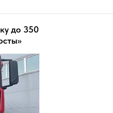
ку до 350
осты»