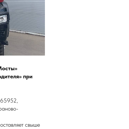
Мосты»
одителя» при
-65952,
раново-
составляет свыше