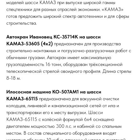
моделей шасси КАМАЗ при выпуске широкой гаммы
спецтехники для разных отраслей экономики. «КАМАЗ»
готов предложить широкий спектр автотехники и для сферы
строительства.
Автокран Ивановец КС-35714К на шасси
КАМАЗ-53605 (4х2)
предназначен для производства
строительно-монтажных и погрузочно-разгрузочных работ с
обычными грузами. Автокран имеет максимальную
грузоподъемность 16 тонн, оборудован трёхсекционной
телескопической стрелой овоидного профиля. Длина стрелы
8-18 м.
Илососная машина КО-507АМ1 на шасси
КАМАЗ-65115
предназначена для вакуумной очистки
колодцев, ливневой и канализационной сетей от ила и
транспортировки его к месту выгрузки. Шасси
КАМАЗ-65115 с колёсной формулой 6х4 оснащено
двигателем мощностью 300 л.с. и кабиной со спальным
местом. В состав специального оборудования входят
цистерна объемом 10 куб.м, вакуумный насос с системой