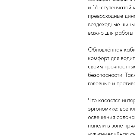
и 16-ступенчатой 
превосходные дин
вездеходные шины
важно для работы 
Обновлённая каби
комфорт для водит
своим прочностны
безопасности. Та
головные и проти
Что касается инте
эргономике: все к
освещения салона,
панели в зоне пря
мультимедийная с