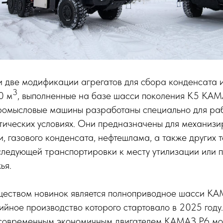
и две модификации агрегатов для сбора конденсата 
3
0 м
, выполненные на базе шасси поколения К5 КА
ромысловые машины разработаны специально для раб
тических условиях. Они предназначены для механизи
, газового конденсата, нефтешлама, а также других 
следующей транспортировки к месту утилизации или 
ья.
еством новинок является полноприводное шасси К
ийное производство которого стартовало в 2025 году
овременным экономичным двигателем КАМАЗ Р6 мощ