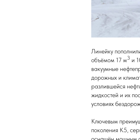
Линейку пополнил
3
объёмом 17 м
и 1
вакуумные нефтеп
дорожных и клима
разлившейся нефти
жидкостей и их по
условиях бездорож
Ключевым преимущ
поколения К5, сер
оснащён мощным с