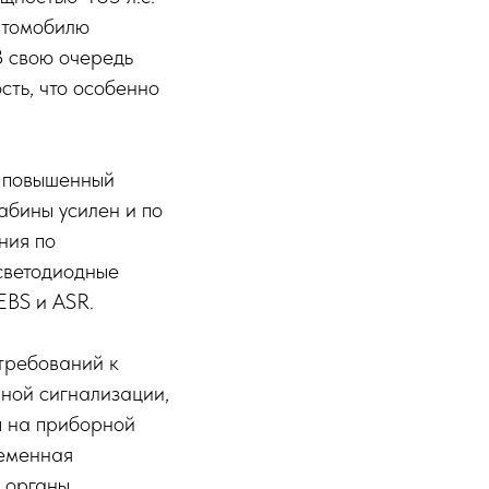
втомобилю
В свою очередь
ть, что особенно
т повышенный
абины усилен и по
ния по
светодиодные
EBS и ASR.
 требований к
ной сигнализации,
ы на приборной
ременная
 органы