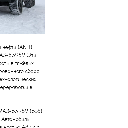
и нефти (АКН)
МАЗ-65959. Эти
оты в тяжёлых
рованного сбора
технологических
переработки в
АМАЗ-65959 (6х6)
. Автомобиль
ностью 483 л.с.