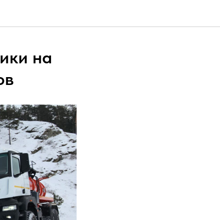
ики на
ов