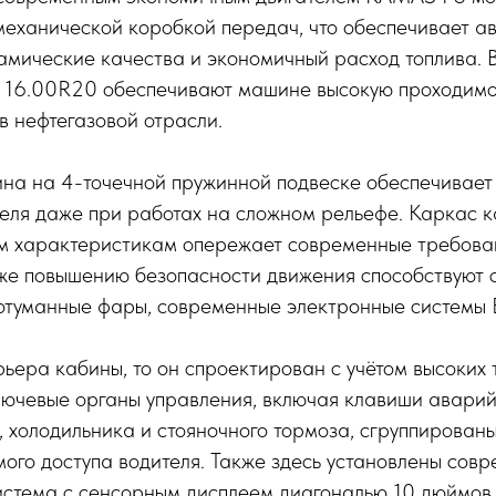
механической коробкой передач, что обеспечивает а
амические качества и экономичный расход топлива. 
 16.00R20 обеспечивают машине высокую проходимос
в нефтегазовой отрасли.
на на 4-точечной пружинной подвеске обеспечивае
еля даже при работах на сложном рельефе. Каркас к
м характеристикам опережает современные требова
кже повышению безопасности движения способствуют 
вотуманные фары, современные электронные системы 
рьера кабины, то он спроектирован с учётом высоких
лючевые органы управления, включая клавиши аварий
 холодильника и стояночного тормоза, сгруппирован
мого доступа водителя. Также здесь установлены сов
истема с сенсорным дисплеем диагональю 10 дюймов,