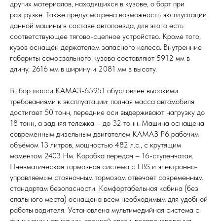
других материалов, находящихся в кузове, о борт при
разгрузке. Также предусмотрена возможность эксплуатации
данной машины в составе автопоезда, для этого есть
соответствующее тягово-сцепное устройство. Кроме того,
кузов оснащён держателем запасного колеса. Внутренние
габариты самосвального кузова составляют 5912 мм в
длину, 2616 мм в ширину и 2081 мм в высоту.
Выбор шасси КАМАЗ-65951 обусловлен высокими
требованиями к эксплуатации: полная масса автомобиля
достигает 50 тонн, передние оси выдерживают нагрузку до
18 тонн, а задняя тележка – до 32 тонн. Машина оснащена
современным дизельным двигателем КАМАЗ Р6 рабочим
объёмом 13 литров, мощностью 482 л.с., с крутящим
моментом 2403 Нм. Коробка передач – 16-ступенчатая.
Пневматическая тормозная система с EBS и электронно-
управляемым стояночным тормозом отвечает современным
стандартам безопасности. Комфортабельная кабина (без
спального места) оснащена всем необходимым для удобной
работы водителя. Установлена мультимедийная система с
функциями навигации, громкой связи, воспроизведения