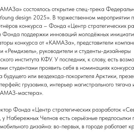
КАМАЗа» состоялось открытие спец-трека Федеральн
Young design 2025». В торжественном мероприятии п
ртнёров конкурса – Фонда «Центр стратегических р
 Фонда поддержки инноваций молодёжных инициати
раторы конкурса от «КАМАЗа», представители компан
 «Ремдизель», руководители и студенты-дизайнеры
ого института КФУ. У последних, к слову, есть возм
ми студентами проявить себя в номинациях конкурса
 будущего или вездехода-покорителя Арктики, презе
ерфейс грузовика, интерьер магистрального тягача 
КАМАЗ-мастера».
ектор Фонда «Центр стратегических разработок «С
 у Набережных Челнов есть серьёзные предпосылки 
мобильного дизайна: во-первых, в городе работает к