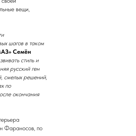
 своей
альные вещи,
ти
вых шагов в таком
МАЗ» Семён
вивать стиль и
яя русский ген
й, смелых решений,
ах по
осле окончания
терьера
ён Фараносов, по