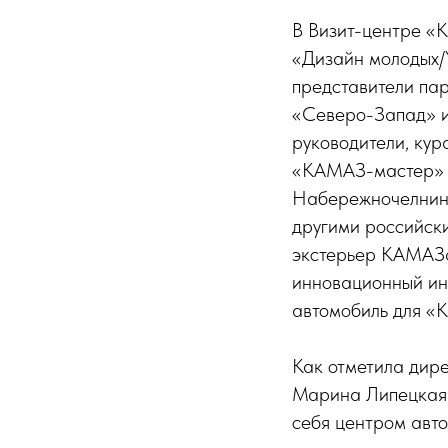
В Визит-центре «
«Дизайн молодых/
представители па
«Северо-Запад» и
руководители, ку
«КАМАЗ-мастер» и
Набережночелнинск
другими российски
экстерьер КАМАЗа
инновационный инт
автомобиль для «
Как отметила дир
Марина Липецкая,
себя центром авто