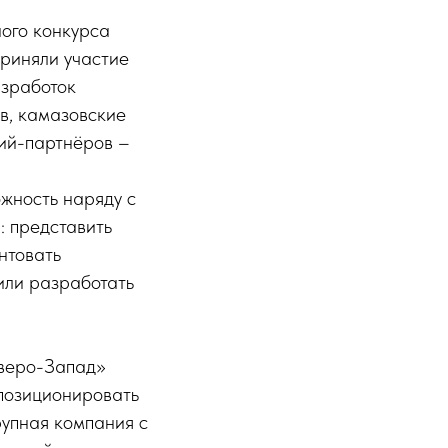
ого конкурса
риняли участие
азработок
в, камазовские
ий-партнёров –
ожность наряду с
: представить
нтовать
или разработать
еверо-Запад»
позиционировать
рупная компания с