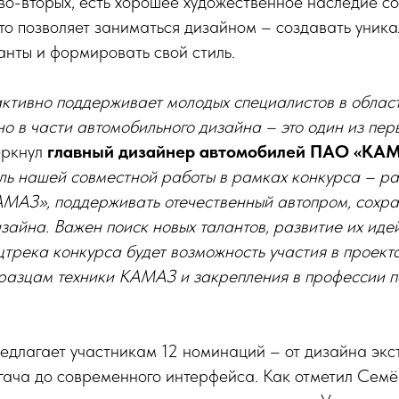
о-вторых, есть хорошее художественное наследие со
это позволяет заниматься дизайном – создавать уник
анты и формировать свой стиль.
ктивно поддерживает молодых специалистов в облас
о в части автомобильного дизайна – это один из пер
еркнул
главный дизайнер автомобилей ПАО «КА
ль нашей совместной работы в рамках конкурса – раз
МАЗ», поддерживать отечественный автопром, сохран
зайна. Важен поиск новых талантов, развитие их иде
цтрека конкурса будет возможность участия в проект
разцам техники КАМАЗ и закрепления в профессии п
лагает участникам 12 номинаций – от дизайна экс
ягача до современного интерфейса. Как отметил Сем