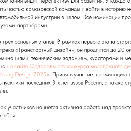
омпания видит перспективу для развития. У каждого
ть частью камазовской команды и войти в историю не
втомобильной индустрии в целом. Все номинации про
вузами-партнёрами.
з трёх основных этапов. В рамках первого этапа старт
река «Транспортный дизайн», он продлится до 20 ок
оминациями, техническим заданием, кураторами и ме
жно
на сайте Федерального конкурса молодёжного ди
Young Design 2025».
Принять участие в номинациях
ыпускники последних 3-х лет вузов России, а также с
лет.
ок участников начнётся активная работа над проект
ктября.