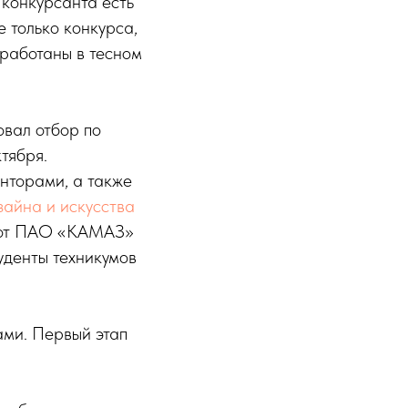
 конкурсанта есть
 только конкурса,
работаны в тесном
овал отбор по
тября.
нторами, а также
зайна и искусства
 от ПАО «КАМАЗ»
туденты техникумов
ами. Первый этап