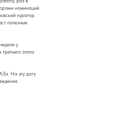
аботу, раз в
торами номинаций.
зовский куратор.
аст полезные
недели у
 третьего этапа
АЗа. На эту дату
аждения.