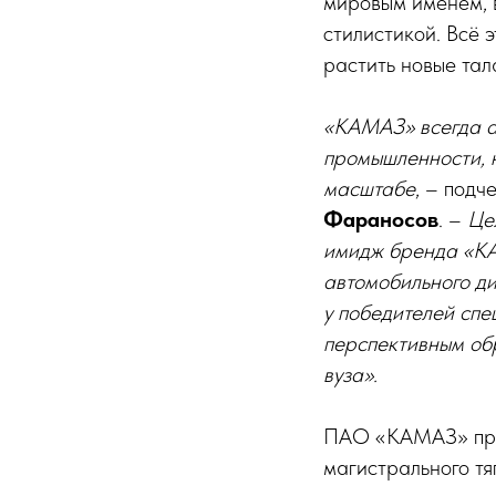
мировым именем, в
стилистикой. Всё 
растить новые тал
«КАМАЗ» всегда а
промышленности, н
масштабе
, – подч
Фараносов
. –
Це
имидж бренда «КА
автомобильного ди
у победителей спе
перспективным об
вуза».
ПАО «КАМАЗ» пред
магистрального т