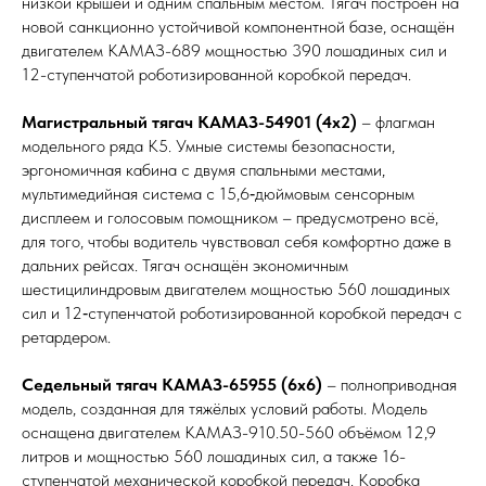
низкой крышей и одним спальным местом. Тягач построен на
новой санкционно устойчивой компонентной базе, оснащён
двигателем KAMAЗ-689 мощностью 390 лошадиных сил и
12-ступенчатой роботизированной коробкой передач.
Магистральный тягач КАМАЗ-54901 (4х2)
– флагман
модельного ряда К5. Умные системы безопасности,
эргономичная кабина с двумя спальными местами,
мультимедийная система с 15,6‑дюймовым сенсорным
дисплеем и голосовым помощником – предусмотрено всё,
для того, чтобы водитель чувствовал себя комфортно даже в
дальних рейсах. Тягач оснащён экономичным
шестицилиндровым двигателем мощностью 560 лошадиных
сил и 12‑ступенчатой роботизированной коробкой передач с
ретардером.
Седельный тягач КАМАЗ-65955 (6х6)
– полноприводная
модель, созданная для тяжёлых условий работы. Модель
оснащена двигателем КАМАЗ-910.50-560 объёмом 12,9
литров и мощностью 560 лошадиных сил, а также 16-
ступенчатой механической коробкой передач. Коробка