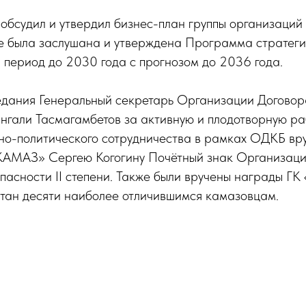
 обсудил и утвердил бизнес-план группы организац
же была заслушана и утверждена Программа стратеги
ериод до 2030 года с прогнозом до 2036 года.
едания Генеральный секретарь Организации Договор
нгали Тасмагамбетов за активную и плодотворную ра
нно-политического сотрудничества в рамках ОДКБ вр
АМАЗ» Сергею Когогину Почётный знак Организаци
пасности II степени. Также были вручены награды ГК 
стан десяти наиболее отличившимся камазовцам.