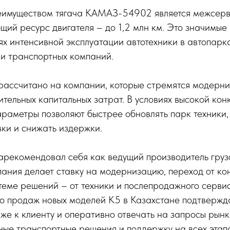
имуществом тягача КАМАЗ-54902 является межсерв
бщий ресурс двигателя – до 1,2 млн км. Это значимые
ях интенсивной эксплуатации автотехники в автопарк
 и транспортных компаний.
рассчитано на компании, которые стремятся модерн
ительных капитальных затрат. В условиях высокой ко
араметры позволяют быстрее обновлять парк техники,
ки и снижать издержки.
рекомендовал себя как ведущий производитель грузо
ания делает ставку на модернизацию, переход от ко
теме решений – от техники и послепродажного серви
о продаж новых моделей К5 в Казахстане подтвержд
иже к клиенту и оперативно отвечать на запросы ры
ые транспортные решения и поддержку на всех этапа