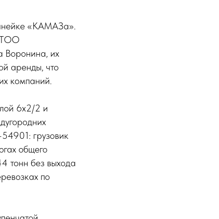
линейке «КАМАЗа».
и ТОО
 Воронина, их
ой аренды, что
их компаний.
лой 6х2/2 и
ждугородних
-54901: грузовик
огах общего
44 тонн без выхода
еревозках по
упенчатой