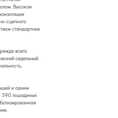
олом. Высокая
моизоляции
но-сцепного
ством стандартных
режде всего
ческий седельный
нальность,
рышей и одним
ю 390 лошадиных
роботизированная
ние.