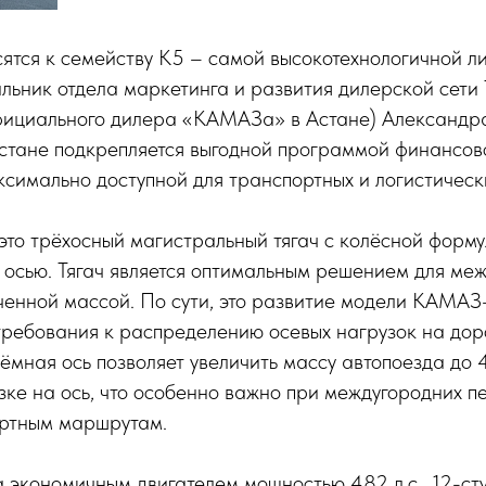
ятся к семейству К5 – самой высокотехнологичной 
альник отдела маркетинга и развития дилерской сет
фициального дилера «КАМАЗа» в Астане) Александра
стане подкрепляется выгодной программой финансов
ксимально доступной для транспортных и логистическ
о трёхосный магистральный тягач с колёсной форму
 осью. Тягач является оптимальным решением для ме
ченной массой. По сути, это развитие модели КАМАЗ
требования к распределению осевых нагрузок на дор
ёмная ось позволяет увеличить массу автопоезда до 
зке на ось, что особенно важно при междугородних п
ртным маршрутам.
экономичным двигателем мощностью 482 л.с., 12-ст