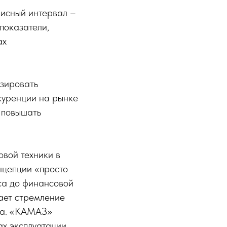
исный интервал –
 показатели,
ах
изировать
нкуренции на рынке
 повышать
вой техники в
нцепции «просто
са до финансовой
ает стремление
нка. «КАМАЗ»
х эксплуатации.