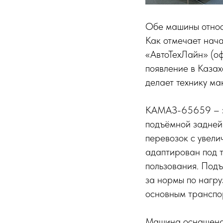
Обе машины относ
Как отмечает нач
«АвтоТехЛайн» (о
появление в Казах
делает технику ма
КАМАЗ-65659 – эт
подъёмной задней
перевозок с увели
адаптирован под 
пользования. Подъ
за нормы по нагру
основным транспо
Машина оснащена 