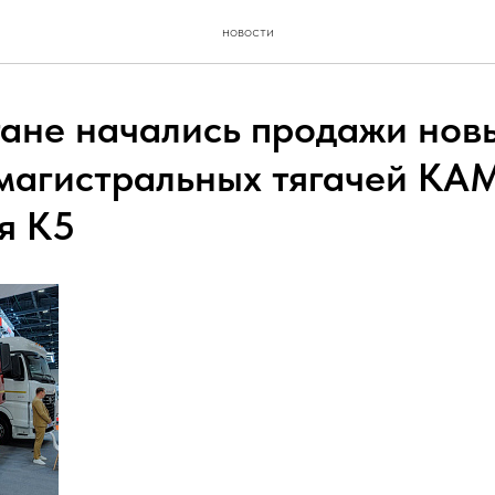
новости
тане начались продажи нов
магистральных тягачей КА
я К5