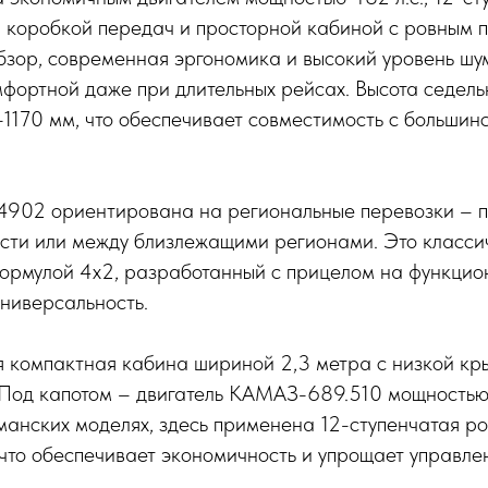
 коробкой передач и просторной кабиной с ровным п
бзор, современная эргономика и высокий уровень шу
фортной даже при длительных рейсах. Высота седель
-1170 мм, что обеспечивает совместимость с большин
02 ориентирована на региональные перевозки – п
асти или между близлежащими регионами. Это класси
формулой 4х2, разработанный с прицелом на функцио
ниверсальность.
я компактная кабина шириной 2,3 метра с низкой к
 Под капотом – двигатель КАМАЗ-689.510 мощность
гманских моделях, здесь применена 12-ступенчатая 
что обеспечивает экономичность и упрощает управле