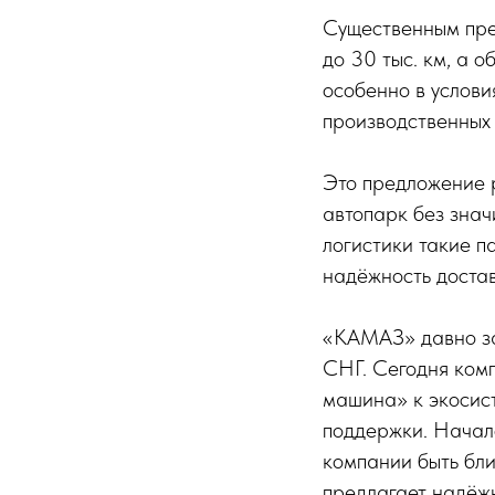
Существенным пре
до 30 тыс. км, а о
особенно в услови
производственных
Это предложение 
автопарк без знач
логистики такие п
надёжность достав
«КАМАЗ» давно за
СНГ. Сегодня комп
машина» к экосис
поддержки. Начал
компании быть бл
предлагает надёжн