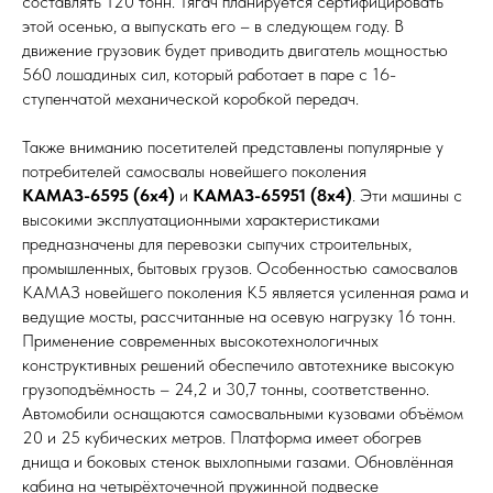
составлять 120 тонн. Тягач планируется сертифицировать
этой осенью, а выпускать его – в следующем году. В
движение грузовик будет приводить двигатель мощностью
560 лошадиных сил, который работает в паре с 16-
ступенчатой механической коробкой передач.
Также вниманию посетителей представлены популярные у
потребителей самосвалы новейшего поколения
КАМАЗ-6595 (6х4)
и
КАМАЗ-65951 (8х4)
. Эти машины с
высокими эксплуатационными характеристиками
предназначены для перевозки сыпучих строительных,
промышленных, бытовых грузов. Особенностью самосвалов
КАМАЗ новейшего поколения К5 является усиленная рама и
ведущие мосты, рассчитанные на осевую нагрузку 16 тонн.
Применение современных высокотехнологичных
конструктивных решений обеспечило автотехнике высокую
грузоподъёмность – 24,2 и 30,7 тонны, соответственно.
Автомобили оснащаются самосвальными кузовами объёмом
20 и 25 кубических метров. Платформа имеет обогрев
днища и боковых стенок выхлопными газами. Обновлённая
кабина на четырёхточечной пружинной подвеске