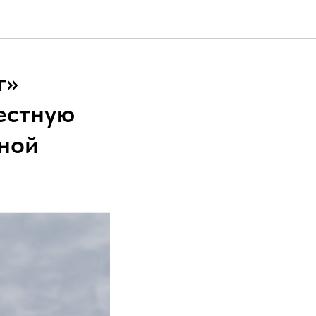
г»
естную
нной