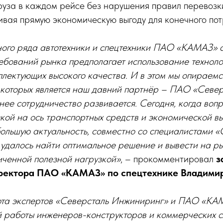
руза в каждом рейсе без нарушения правил перевозк
ивая прямую экономическую выгоду для конечного пот
ного ряда автотехники и спецтехники ПАО «КАМАЗ» с
ебований рынка предполагает использование техноло
лектующих высокого качества. И в этом мы опираемс
 которых является наш давний партнёр – ПАО «Север
нее сотрудничество развивается. Сегодня, когда вопр
кой на ось транспортных средств и экономической вы
ольшую актуальность, совместно со специалистами «
удалось найти оптимальное решение и вывести на р
иченной полезной нагрузкой»
, – прокомментировал
з
иректора ПАО «КАМАЗ» по спецтехнике Владими
та экспертов «Северсталь Инжиниринг» и ПАО «КА
 работы инженеров-конструкторов и коммерческих с