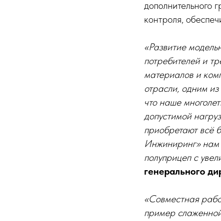
дополнительного г
контроля, обеспеч
«Развитие модель
потребителей и тр
материалов и комп
отрасли, одним из
что наше многолет
допустимой нагруз
приобретают всё б
Инжиниринг» нам 
полуприцеп с увел
генерального д
«Совместная рабо
пример слаженной