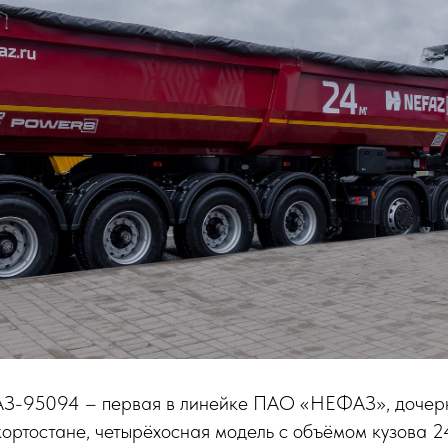
З-95094 – первая в линейке ПАО «НЕФАЗ», дочерн
ртостане, четырёхосная модель с объёмом кузова 24