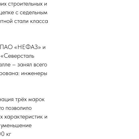
их строительных и
цепке с седельным
тной стали класса
ом ПАО «НЕФАЗ» и
 «Северсталь
алле – занял всего
ирована: инженеры
нация трёх марок
о позволило
х характеристик и
, уменьшение
0 кг