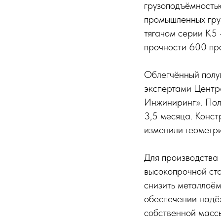
грузоподъёмностью
промышленных груз
тягачом серии К5
прочности 600 пр
Облегчённый полу
экспертами Центр
Инжиниринг». Полн
3,5 месяца. Конс
изменили геометр
Для производства
высокопрочной ст
снизить металлоё
обеспечении надёж
собственной массы