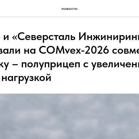
новости
и «Северсталь Инжинирин
вали на COMvex-2026 совм
ку – полуприцеп с увеличе
 нагрузкой