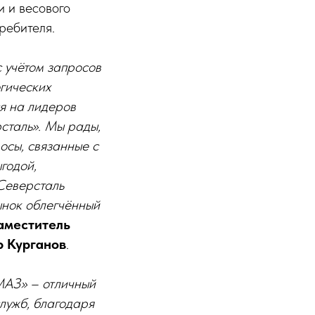
и и весового
ребителя.
 учётом запросов
гических
я на лидеров
сталь». Мы рады,
осы, связанные с
годой,
Северсталь
ынок облегчённый
аместитель
р Курганов
.
МАЗ» – отличный
лужб, благодаря