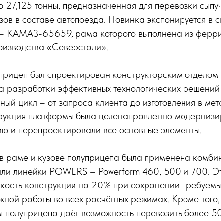
 27,125 тонны, предназначенная для перевозки сыпуч
ов в составе автопоезда. Новинка экспонируется в с
 – КАМАЗ-65659, рама которого выполнена из ферри
оизводства «Северстали».
прицеп был спроектирован конструкторским отдел
а разработки эффективных технологических решений
ый цикл – от запроса клиента до изготовления в мет
трукция платформы была целенаправленно модерниз
ию и перепроектировали все основные элементы.
 в раме и кузове полуприцепа была применена комби
али линейки POWERS – Powerform 460, 500 и 700. Эт
мкость конструкции на 20% при сохранении требуемы
ной работы во всех расчётных режимах. Кроме того
 полуприцепа даёт возможность перевозить более 50