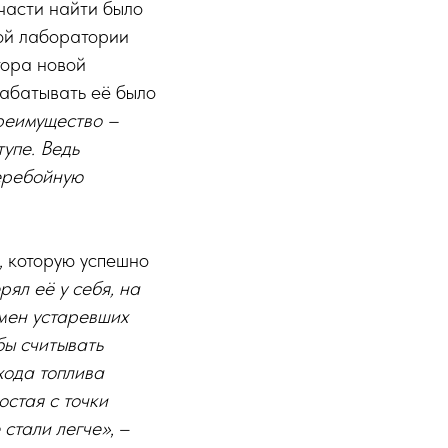
 части найти было
ой лаборатории
тора новой
абатывать её было
реимущество –
упе. Ведь
перебойную
, которую успешно
ял её у себя, на
мен устаревших
бы считывать
хода топлива
остая с точки
 стали легче»
, –