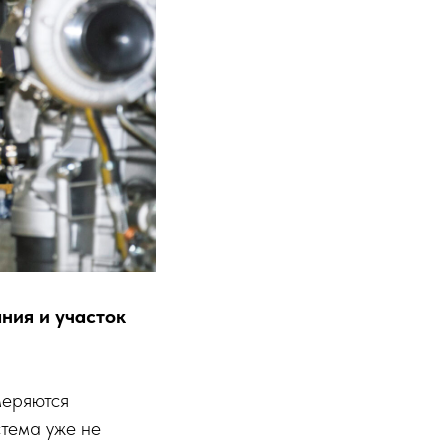
ния и участок
меряются
стема уже не