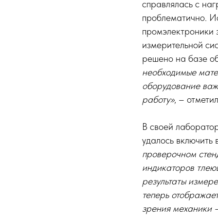
справлялась с наг
проблематично. И
промэлектроники 
измерительной си
решено на базе о
необходимые матер
оборудование важн
работу»
, – отметил
В своей лаборато
удалось включить 
проверочном стенд
индикаторов тлею
результаты измере
теперь отображает
зрения механики –