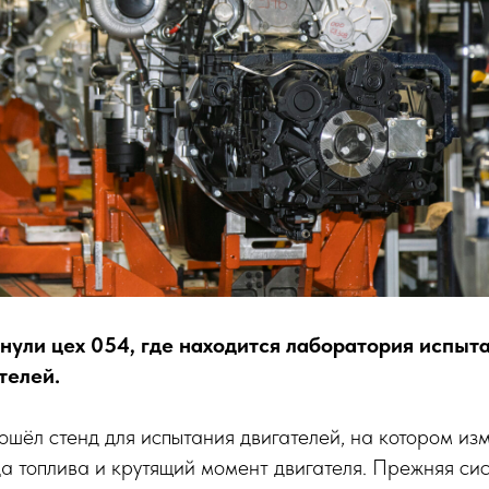
нули цех 054, где находится лаборатория испыта
телей.
шёл стенд для испытания двигателей, на котором из
 топлива и крутящий момент двигателя. Прежняя си