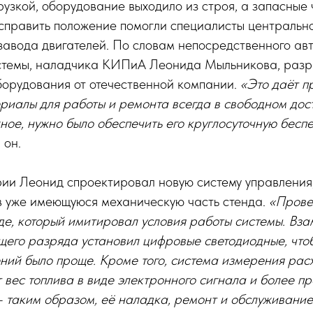
рузкой, оборудование выходило из строя, а запасные
справить положение помогли специалисты центральн
завода двигателей. По словам непосредственного ав
стемы, наладчика КИПиА Леонида Мыльникова, разр
борудования от отечественной компании.
«Это даёт п
иалы для работы и ремонта всегда в свободном дост
ое, нужно было обеспечить его круглосуточную бес
 он.
рии Леонид спроектировал новую систему управления
в уже имеющуюся механическую часть стенда.
«Провер
е, который имитировал условия работы системы. Вза
щего разряда установил цифровые светодиодные, что
ний было проще. Кроме того, система измерения рас
 вес топлива в виде электронного сигнала и более пр
 таким образом, её наладка, ремонт и обслуживание