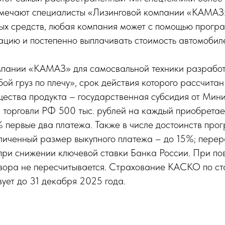
отмечают специалисты «Лизинговой компании «КАМАЗ
ых средств, любая компания может с помощью програ
тацию и постепенно выплачивать стоимость автомобил
мпании «КАМАЗ» для самосвальной техники разрабо
й груз по плечу», срок действия которого рассчитан
ества продукта – государственная субсидия от Мин
 торговли РФ 500 тыс. рублей на каждый приобрета
 первые два платежа. Также в числе достоинств про
личенный размер выкупного платежа – до 15%; перер
 при снижении ключевой ставки Банка России. При п
вора не пересчитывается. Страхование КАСКО по ст
ует до 31 декабря 2025 года.