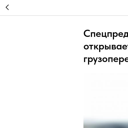
Спецпре
открывае
грузопер