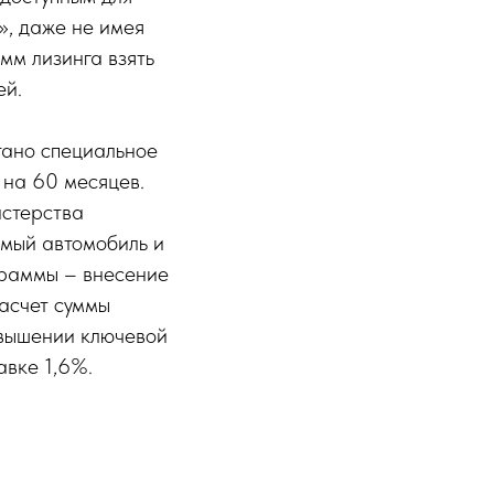
», даже не имея
мм лизинга взять
ей.
тано специальное
 на 60 месяцев.
истерства
емый автомобиль и
граммы – внесение
асчет суммы
овышении ключевой
авке 1,6%.