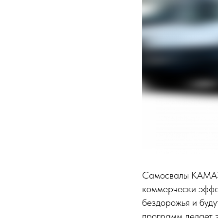
Самосвалы КАМАЗ 
коммерчески эффек
бездорожья и буду
программ делает э