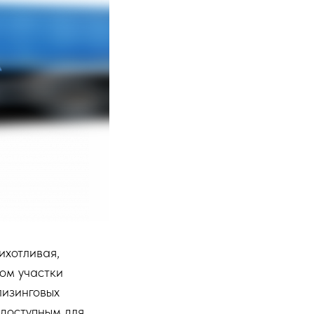
ихотливая,
ом участки
лизинговых
 доступным для