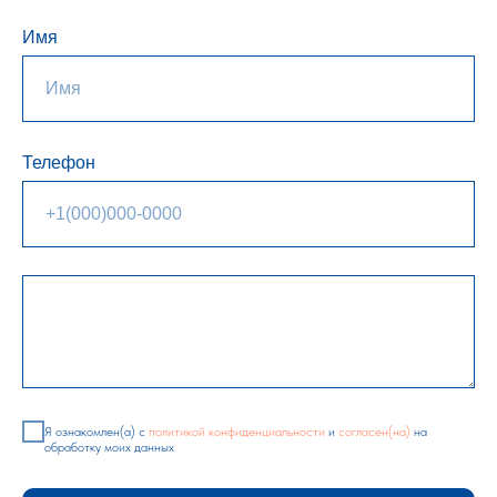
Имя
Телефон
Я ознакомлен(а) с
политикой конфиденциальности
и
согласен(на)
на
обработку моих данных