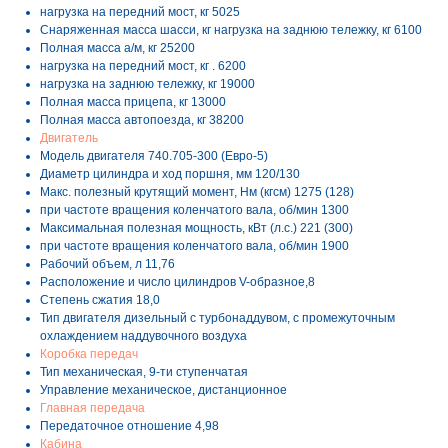
нагрузка на передний мост, кг 5025
Снаряженная масса шасси, кг нагрузка на заднюю тележку, кг 6100
Полная масса а/м, кг 25200
нагрузка на передний мост, кг . 6200
нагрузка на заднюю тележку, кг 19000
Полная масса прицепа, кг 13000
Полная масса автопоезда, кг 38200
Двигатель
Модель двигателя 740.705-300 (Евро-5)
Диаметр цилиндра и ход поршня, мм 120/130
Макс. полезный крутящий момент, Нм (кгсм) 1275 (128)
при частоте вращения коленчатого вала, об/мин 1300
Максимальная полезная мощность, кВт (л.с.) 221 (300)
при частоте вращения коленчатого вала, об/мин 1900
Рабочий объем, л 11,76
Расположение и число цилиндров V-образное,8
Степень сжатия 18,0
Тип двигателя дизельный с турбонаддувом, с промежуточным
охлаждением наддувочного воздуха
Коробка передач
Тип механическая, 9-ти ступенчатая
Управление механическое, дистанционное
Главная передача
Передаточное отношение 4,98
Кабина