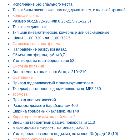
Исполнение без спального места
Тип кабины расположенная над двигателем, с высокой крышей
Колеса и шины
Размер обода 7,5-20 или 8,25-22,5(7,5-22,5)
Тип колес дисковые
Тип шин пневматические, камерные или бескамерные
Шины 11.00 R20 или 11.00 R22,5
Самосвальная платформа
Направление разгрузки назад
Объем платформы, куб. м 8,7
Угол подъема платформы, град 52
Система питания
Вместимость топливного бака, л 210+210
Сцепление
Привод гидравлический с пневмоусилителем
Тип диафрагменное, однодисковое, мод. MFZ 430
Тормоза
Привод пневматический
Размеры диаметр барабана, мм 400
Ширина тормозных накладок, мм 140
Характеристики а/м полной массой
Внешний габаритный радиус поворота, м 11,3
Максимальная скорость, не менее, км/ч 80
Угол преодолеваемого подъема, не менее, % (град) 18 (10)
Электрооборудование