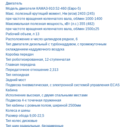
Двигатель
Модель двигателя КАМАЗ-910.52-460 (Евро-5)
Макс. полезный крутящий момент, Нм (кгсм) 2403 (245)
при частоте вращения коленчатого вала, об/мин 1000-1400
Максимальная полезная мощность, кВт (л.с.) 355 (482)
при частоте вращения коленчатого вала, об/мин 1500±25
Рабочий объем, л 13
Расположение и число цилиндров рядное, 6
Тип двигателя дизельный с турбонаддувом, с промежуточным
охлаждением наддувочного воздуха
Коробка передач
Тип роботизированная, 12-ступенчатая
Главная передача
Передаточное отношение 2,313
Тип гипоидная
Задний мост
Подвеска пневматическая, с электронной системой управления ECAS
Кабина
Исполнение высокая, с двумя спальными местами
Подвеска 4-х точечная пружинная
Тип кабины с ровным полом, шириной 2500мм
Колеса и шины
Размер обода 9,00-22,5
Тип колес дисковые
Тип шин радиальные, бескамерные