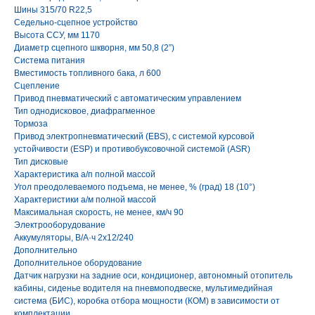
Шины 315/70 R22,5
Седельно-сцепное устройство
Высота ССУ, мм 1170
Диаметр сцепного шкворня, мм 50,8 (2”)
Система питания
Вместимость топливного бака, л 600
Сцепление
Привод пневматический с автоматическим управлением
Тип однодисковое, диафрагменное
Тормоза
Привод электропневматический (EBS), с системой курсовой
устойчивости (ESP) и противобуксовочной системой (ASR)
Тип дисковые
Характеристика а/п полной массой
Угол преодолеваемого подъема, не менее, % (град) 18 (10°)
Характеристики а/м полной массой
Максимальная скорость, не менее, км/ч 90
Электрооборудование
Аккумуляторы, В/А·ч 2х12/240
Дополнительно
Дополнительное оборудование
Датчик нагрузки на задние оси, кондиционер, автономный отопитель
кабины, сиденье водителя на пневмоподвеске, мультимедийная
система (БИС), коробка отбора мощности (КОМ) в зависимости от
комплектации