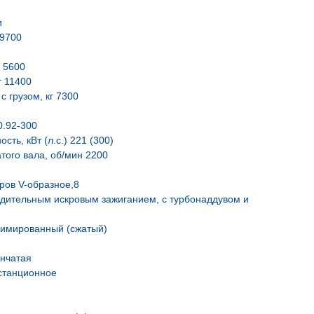
и
 9700
. 5600
г 11400
 грузом, кг 7300
0.92-300
ть, кВт (л.с.) 221 (300)
того вала, об/мин 2200
ров V-образное,8
удительным искровым зажиганием, с турбонаддувом и
римированный (сжатый)
енчатая
станционное