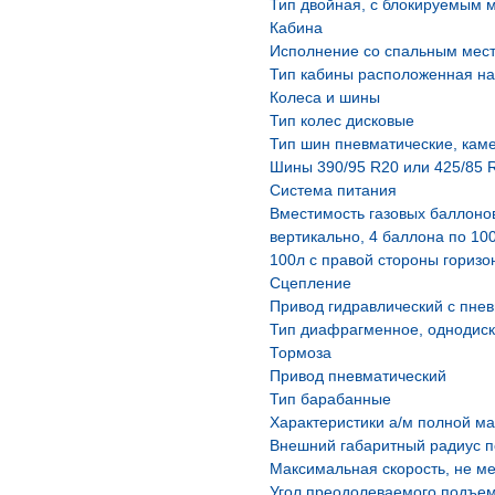
Тип двойная, с блокируемым
Кабина
Исполнение со спальным мес
Тип кабины расположенная на
Колеса и шины
Тип колес дисковые
Тип шин пневматические, кам
Шины 390/95 R20 или 425/85 
Система питания
Вместимость газовых баллонов
вертикально, 4 баллона по 10
100л с правой стороны горизо
Сцепление
Привод гидравлический с пне
Тип диафрагменное, однодиск
Тормоза
Привод пневматический
Тип барабанные
Характеристики а/м полной м
Внешний габаритный радиус п
Максимальная скорость, не ме
Угол преодолеваемого подъема