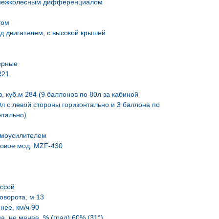
 межколесным дифференциалом
том
д двигателем, с высокой крышей
ерные
R21
, куб.м 284 (9 баллонов по 80л за кабиной
0л с левой стороны горизонтально и 3 баллона по
нтально)
вмоусилителем
овое мод. MZF-430
ассой
оворота, м 13
нее, км/ч 90
, не менее, % (град) 60% (31°)