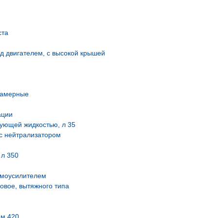
ста
д двигателем, с высокой крышей
камерные
ации
зующей жидкостью, л 35
с нейтрализатором
 л 350
вмоусилителем
овое, вытяжного типа
мм 420