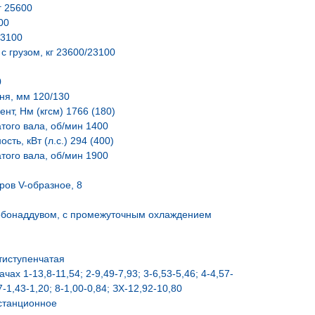
г 25600
00
53100
с грузом, кг 23600/23100
0
ня, мм 120/130
нт, Нм (кгсм) 1766 (180)
того вала, об/мин 1400
ть, кВт (л.с.) 294 (400)
того вала, об/мин 1900
ров V-образное, 8
урбонаддувом, с промежуточным охлаждением
тиступенчатая
х 1-13,8-11,54; 2-9,49-7,93; 3-6,53-5,46; 4-4,57-
 7-1,43-1,20; 8-1,00-0,84; ЗХ-12,92-10,80
станционное