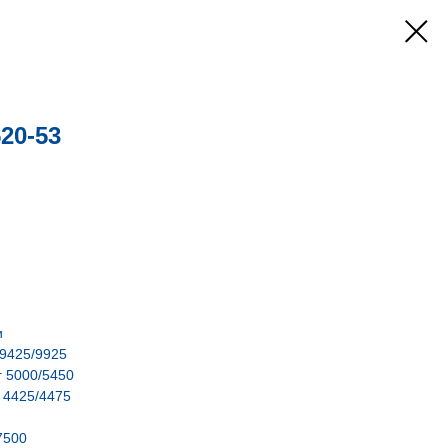
20-53
и
 9425/9925
г 5000/5450
. 4425/4475
7500