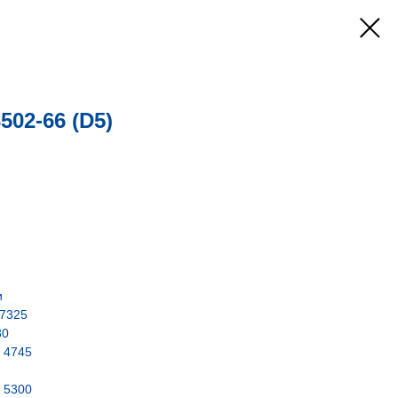
02-66 (D5)
и
 7325
80
. 4745
. 5300