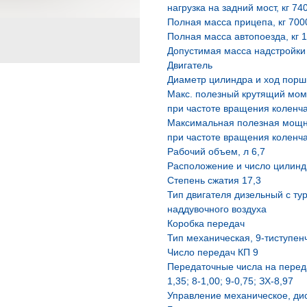
нагрузка на задний мост, кг 74
Полная масса прицепа, кг 700
Полная масса автопоезда, кг 
Допустимая масса надстройки с
Двигатель
Диаметр цилиндра и ход порш
Макс. полезный крутящий моме
при частоте вращения коленча
Максимальная полезная мощнос
при частоте вращения коленча
Рабочий объем, л 6,7
Расположение и число цилинд
Степень сжатия 17,3
Тип двигателя дизельный с т
наддувочного воздуха
Коробка передач
Тип механическая, 9-тиступен
Число передач КП 9
Передаточные числа на передача
1,35; 8-1,00; 9-0,75; ЗХ-8,97
Управление механическое, ди