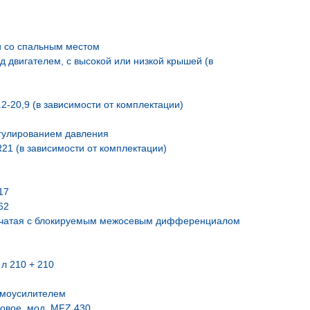
и со спальным местом
 двигателем, с высокой или низкой крышей (в
2-20,9 (в зависимости от комплектации)
егулированием давления
21 (в зависимости от комплектации)
17
62
енчатая с блокируемым межосевым дифференциалом
 л 210 + 210
вмоусилителем
овое, мод. MFZ 430