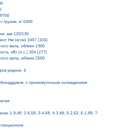
00
0
19700
 грузом, кг 5300
ня, мм 120/130
нт, Нм (кгсм) 1007 (103)
того вала, об/мин 1300
ть, кВт (л.с.) 204 (277)
того вала, об/мин 2500
ров рядное, 6
урбонаддувом, с промежуточным охлаждением
чатая
х 1-9,48; 2-6,58; 3-4,68; 4-3,48; 5-2,62; 6-1,89; 7-
станционное