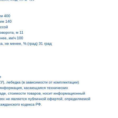
мм 400
мм 140
ассой
оворота, м 11
нее, км/ч 100
, не менее, % (град) 31 град
е
У), лебедка (в зависимости от комплектации)
 информация, касающаяся технических
ладе, стоимости товаров, носит информационный
виях не является публичной офертой, определяемой
ажданского кодекса РФ.