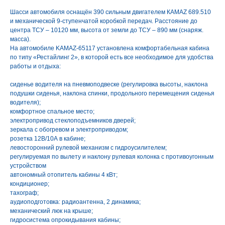
Шасси автомобиля оснащён 390 сильным двигателем КАМАZ 689.510
и механической 9-ступенчатой коробкой передач. Расстояние до
центра ТСУ – 10120 мм, высота от земли до ТСУ – 890 мм (снаряж.
масса).
На автомобиле KAMAZ-65117 установлена комфортабельная кабина
по типу «Рестайлинг 2», в которой есть все необходимое для удобства
работы и отдыха:
сиденье водителя на пневмоподвеске (регулировка высоты, наклона
подушки сиденья, наклона спинки, продольного перемещения сиденья
водителя);
комфортное спальное место;
электропривод стеклоподъемников дверей;
зеркала с обогревом и электроприводом;
розетка 12В/10А в кабине;
левосторонний рулевой механизм с гидроусилителем;
регулируемая по вылету и наклону рулевая колонка с противоугонным
устройством
автономный отопитель кабины 4 кВт;
кондиционер;
тахограф;
аудиоподготовка: радиоантенна, 2 динамика;
механический люк на крыше;
гидросистема опрокидывания кабины;