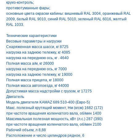
круиз-контроль;
противотуманные фары;
основные цвета окраски кабины: вишневый RAL 3004, оранжевый RAL
2009, белый RAL 9010, синий RAL 5010, зеленый RAL 6016, желтый
RAL 1033.
Технические характеристики
Весовые параметры и нагрузки
Снаряженная масса шасси, кг 8725
нагрузка на заднюю тележку, кг 4085
нагрузка на переднюю ось, кг . 4640
Полная масса а/м, кг 26000
нагрузка на переднюю ось, кг 7000
нагрузка на заднюю тележку, кг 19000
Полная масса прицепа, кг 18000
Полная масса автопоезда, кг 44000
Допустимая масса надстройки с грузом, кг 17275
Двигатель
Модель двигателя KAMAZ 689.510-400 (Евро-5)
Макс. полезный крутящий момент, Нм (кгсм) 1682 (172)
при частоте вращения коленчатого вала, об/мин 1400
Максимальная полезная мощность, кВт (л.с.) 287 (390)
при частоте вращения коленчатого вала, об/мин 2100
Рабочий объем, л 8,88
Расположение и число цилиндров рядное, 6