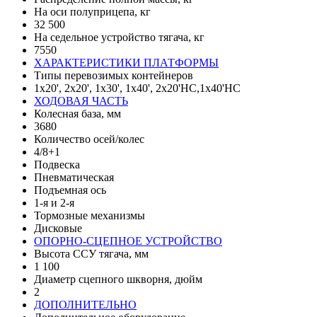
На оси полуприцепа, кг
32 500
На седельное устройство тягача, кг
7550
ХАРАКТЕРИСТИКИ ПЛАТФОРМЫ
Типы перевозимых контейнеров
1х20', 2x20', 1х30', 1х40', 2x20'HC,1х40'HC
ХОДОВАЯ ЧАСТЬ
Колесная база, мм
3680
Количество осей/колес
4/8+1
Подвеска
Пневматическая
Подъемная ось
1-я и 2-я
Тормозные механизмы
Дисковые
ОПОРНО-СЦЕПНОЕ УСТРОЙСТВО
Высота ССУ тягача, мм
1 100
Диаметр сцепного шкворня, дюйм
2
ДОПОЛНИТЕЛЬНО