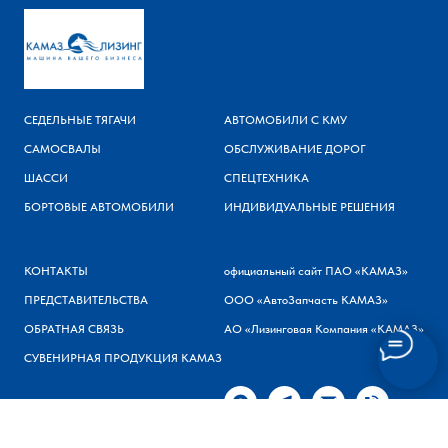
СЕДЕЛЬНЫЕ ТЯГАЧИ
АВТОМОБИЛИ С КМУ
САМОСВАЛЫ
ОБСЛУЖИВАНИЕ ДОРОГ
ШАССИ
СПЕЦТЕХНИКА
БОРТОВЫЕ АВТОМОБИЛИ
ИНДИВИДУАЛЬНЫЕ РЕШЕНИЯ
КОНТАКТЫ
официальный сайт ПАО «КАМАЗ»
ПРЕДСТАВИТЕЛЬСТВА
ООО «АвтоЗапчасть КАМАЗ»
ОБРАТНАЯ СВЯЗЬ
АО «Лизинговая Компания «КАМАЗ»
СУВЕНИРНАЯ ПРОДУКЦИЯ КАМАЗ