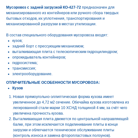
Мусоровоз с задней загрузкой КО-427-72
предназначен для
механизированного из контейнеров или ручного сбора твердых
бытовых отходов, их уплотнения, транспортирования и
механизированной разгрузки в местах утилизации.
В состав специального оборудования мусоровоза входят:
кузов;
задний борт с прессующим механизмом;
выталкивающая плита с телескопическим гидроцилиндром;
опрокидыватель контейнеров;
гидросистема;
трансмиссия;
электрооборудование.
ОТЛИЧИТЕЛЬНЫЕ ОСОБЕННОСТИ МУСОРОВОЗА:
Кузов
Новая прямоугольно-эллиптическая форма кузова имеет
увеличенное до 4,72 м2 сечение. Обечайка кузова изготовлена из
легированной стали марки 10 ХСНД толщиной 4 мм, за счёт чего
увеличена прочность кузова.
Выталкивающая плита движется по центральной направляющей
балке, при этом исключается подклинивание плиты в конце
загрузки и облегчается техническое обслуживание плиты
(контроль износа и замена фторопластовых ползунов).