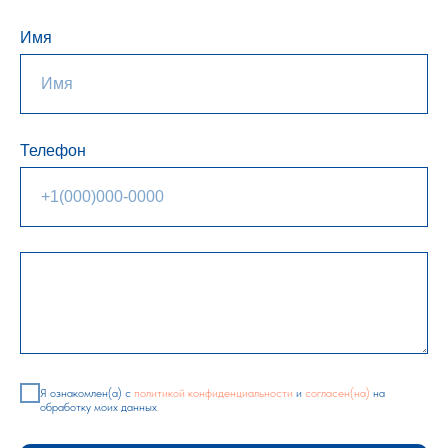
Имя
Телефон
Я ознакомлен(а) с
политикой конфиденциальности
и
согласен(на)
на
обработку моих данных