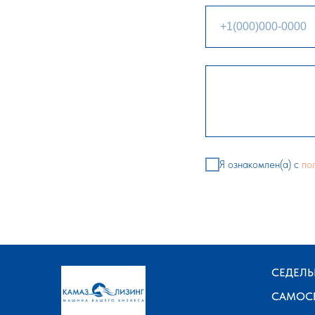
Я ознакомлен(а) с
по
СЕДЕЛЬ
САМОС