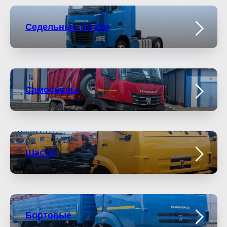
Седельные тягачи
Самосвалы
Шасси
Бортовые