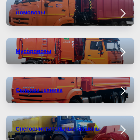
Ломовозы
Мусоровозы
Сельхоз техника
Снегоочистительные машины